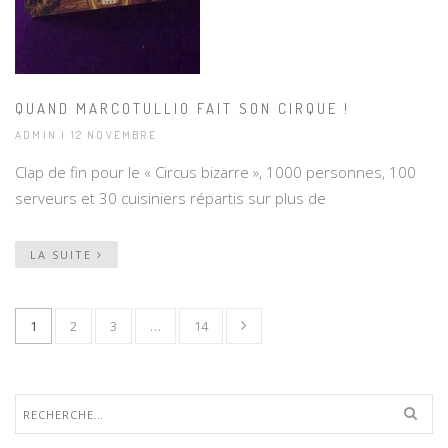
QUAND MARCOTULLIO FAIT SON CIRQUE !
ADMIN | 12 NOVEMBRE
Clap de fin pour le « Circus bizarre », 1000 personnes, 100
serveurs et 30 cuisiniers répartis sur plus de
LA SUITE
1
2
3
…
14
Rechercher :